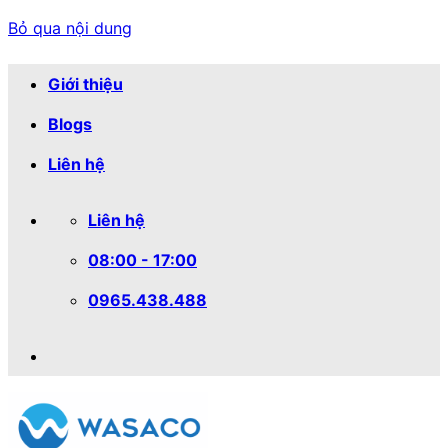
Bỏ qua nội dung
Giới thiệu
Blogs
Liên hệ
Liên hệ
08:00 - 17:00
0965.438.488