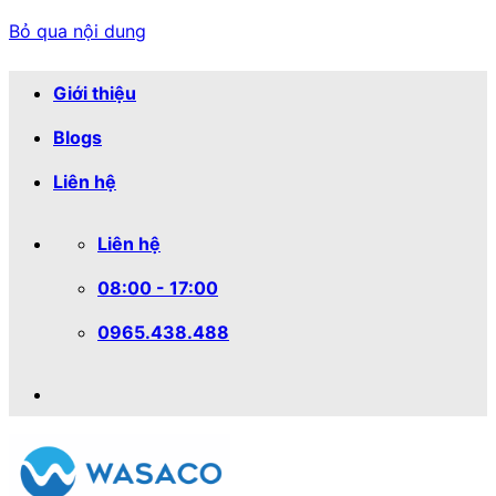
Bỏ qua nội dung
Giới thiệu
Blogs
Liên hệ
Liên hệ
08:00 - 17:00
0965.438.488