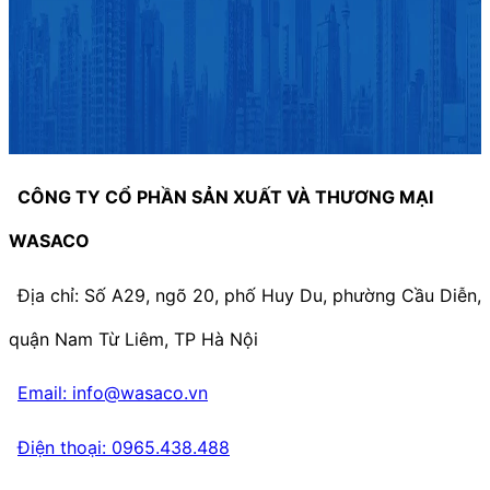
CÔNG TY CỔ PHẦN SẢN XUẤT VÀ THƯƠNG MẠI
WASACO
Địa chỉ: Số A29, ngõ 20, phố Huy Du, phường Cầu Diễn,
quận Nam Từ Liêm, TP Hà Nội
Email: info@wasaco.vn
Điện thoại: 0965.438.488