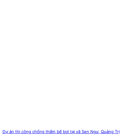
Dự án thi công chống thấm bể bơi tại xã Sen Ngư, Quảng Trị