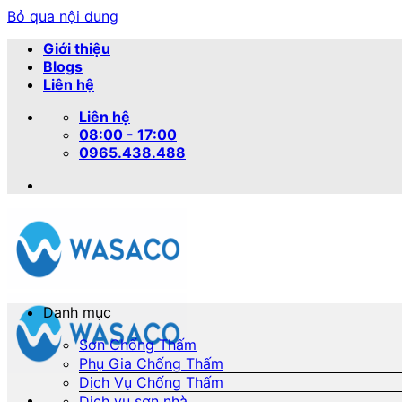
Bỏ qua nội dung
Giới thiệu
Blogs
Liên hệ
Liên hệ
08:00 - 17:00
0965.438.488
Danh mục
Sơn Chống Thấm
Phụ Gia Chống Thấm
Dịch Vụ Chống Thấm
Dịch vụ sơn nhà