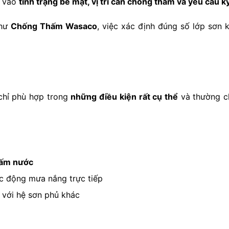
c vào
tình trạng bề mặt, vị trí cần chống thấm và yêu cầu kỹ
như
Chống Thấm Wasaco
, việc xác định đúng số lớp sơn 
chỉ phù hợp trong
những điều kiện rất cụ thể
và thường ch
hấm nước
ác động mưa nắng trực tiếp
p với hệ sơn phủ khác