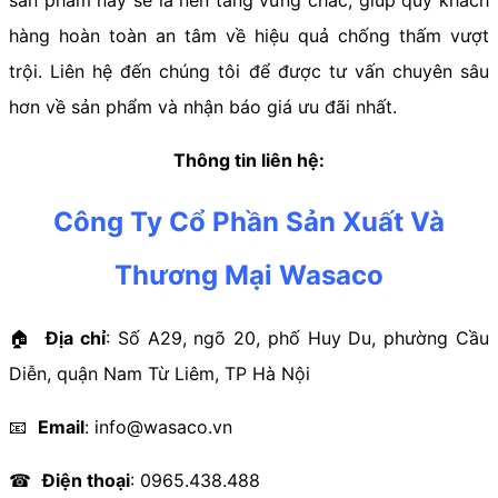
sản phẩm này sẽ là nền tảng vững chắc, giúp quý khách
hàng hoàn toàn an tâm về hiệu quả chống thấm vượt
trội. Liên hệ đến chúng tôi để được tư vấn chuyên sâu
hơn về sản phẩm và nhận báo giá ưu đãi nhất.
Thông tin liên hệ:
Công Ty Cổ Phần Sản Xuất Và
Thương Mại Wasaco
🏠︎
Địa chỉ
: Số A29, ngõ 20, phố Huy Du, phường Cầu
Diễn, quận Nam Từ Liêm, TP Hà Nội
📧
Email
: info@wasaco.vn
☎
Điện thoại
: 0965.438.488